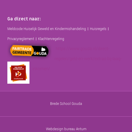
Ga direct naar:
Meldcode Huiselijk Geweld en Kindermishandeling
Huisregels
Privacyreglement
Klachtenregeling
https://www.gouda.nl/direct-
regelen/geld-en-werk/extras-bij-laag-
inkomen/
Brede School Gouda
Webdesign bureau Antum