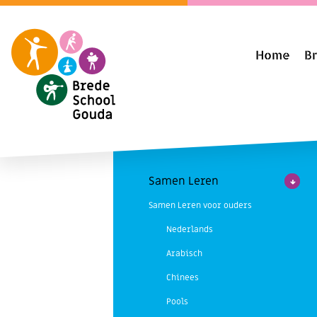
Home
B
Samen Leren
Samen Leren voor ouders
Nederlands
Arabisch
Chinees
Pools