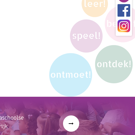
527101
aschoolse
ijk