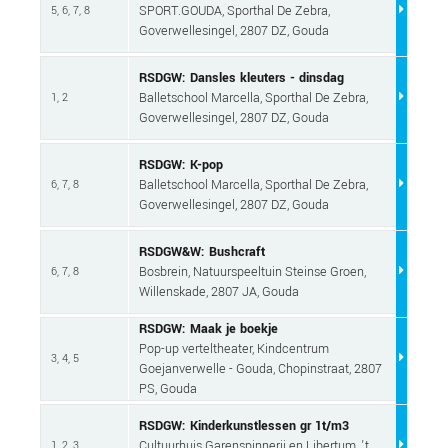
SPORT.GOUDA, Sporthal De Zebra,
5, 6, 7, 8
Goverwellesingel, 2807 DZ, Gouda
RSDGW: Dansles kleuters - dinsdag
Balletschool Marcella, Sporthal De Zebra,
1, 2
Goverwellesingel, 2807 DZ, Gouda
RSDGW: K-pop
Balletschool Marcella, Sporthal De Zebra,
6, 7, 8
Goverwellesingel, 2807 DZ, Gouda
RSDGW&W: Bushcraft
Bosbrein, Natuurspeeltuin Steinse Groen,
6, 7, 8
Willenskade, 2807 JA, Gouda
RSDGW: Maak je boekje
Pop-up verteltheater, Kindcentrum
3, 4, 5
Goejanverwelle - Gouda, Chopinstraat, 2807
PS, Gouda
RSDGW: Kinderkunstlessen gr 1t/m3
Cultuurhuis Garenspinnerij en Libertum, 't
1, 2, 3