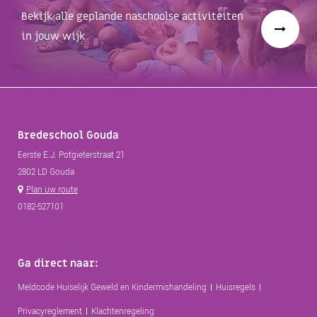
Bekijk alle geplande naschoolse activiteiten
in jouw wijk
Bredeschool Gouda
Eerste E.J. Potgieterstraat 21
2802 LD Gouda
Plan uw route
0182-527101
Ga direct naar:
Meldcode Huiselijk Geweld en Kindermishandeling
Huisregels
Privacyreglement
Klachtenregeling