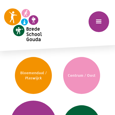
Bloemendaal /
Centrum / Oost
Plaswijck