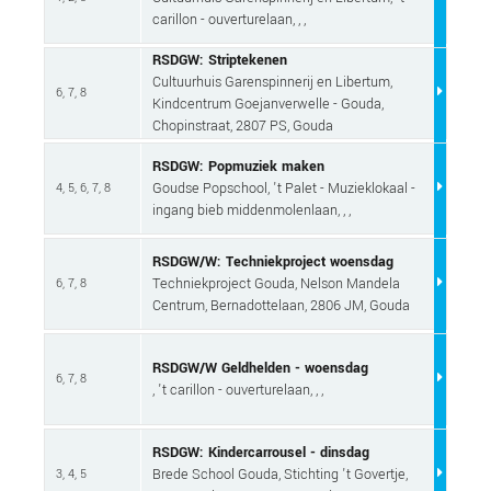
carillon - ouverturelaan, , ,
RSDGW: Striptekenen
Cultuurhuis Garenspinnerij en Libertum,
6, 7, 8
Kindcentrum Goejanverwelle - Gouda,
Chopinstraat, 2807 PS, Gouda
RSDGW: Popmuziek maken
Goudse Popschool, 't Palet - Muzieklokaal -
4, 5, 6, 7, 8
ingang bieb middenmolenlaan, , ,
RSDGW/W: Techniekproject woensdag
Techniekproject Gouda, Nelson Mandela
6, 7, 8
Centrum, Bernadottelaan, 2806 JM, Gouda
RSDGW/W Geldhelden - woensdag
6, 7, 8
, 't carillon - ouverturelaan, , ,
RSDGW: Kindercarrousel - dinsdag
Brede School Gouda, Stichting 't Govertje,
3, 4, 5