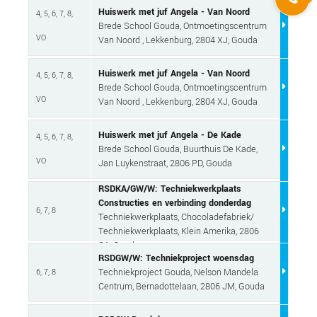
Huiswerk met juf Angela - Van Noord
4, 5, 6, 7, 8,
Brede School Gouda, Ontmoetingscentrum
VO
Van Noord , Lekkenburg, 2804 XJ, Gouda
Huiswerk met juf Angela - Van Noord
4, 5, 6, 7, 8,
Brede School Gouda, Ontmoetingscentrum
VO
Van Noord , Lekkenburg, 2804 XJ, Gouda
Huiswerk met juf Angela - De Kade
4, 5, 6, 7, 8,
Brede School Gouda, Buurthuis De Kade,
VO
Jan Luykenstraat, 2806 PD, Gouda
RSDKA/GW/W: Techniekwerkplaats
Constructies en verbinding donderdag
6, 7, 8
Techniekwerkplaats, Chocoladefabriek/
Techniekwerkplaats, Klein Amerika, 2806
CA, Gouda
RSDGW/W: Techniekproject woensdag
Techniekproject Gouda, Nelson Mandela
6, 7, 8
Centrum, Bernadottelaan, 2806 JM, Gouda