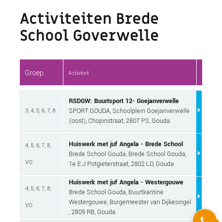
Activiteiten Brede
School Goverwelle
Groep
Activiteit
RSDGW: Buurtsport 12- Goejanverwelle
SPORT.GOUDA, Schoolplein Goejanverwelle
3, 4, 5, 6, 7, 8
(oost), Chopinstraat, 2807 PS, Gouda
Huiswerk met juf Angela - Brede School
4, 5, 6, 7, 8,
Brede School Gouda, Brede School Gouda,
VO
1e E J Potgieterstraat, 2802 LD, Gouda
Huiswerk met juf Angela - Westergouwe
4, 5, 6, 7, 8,
Brede School Gouda, Buurtkantine
Westergouwe, Burgemeester van Dijkesingel
VO
, 2809 RB, Gouda