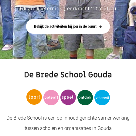
Eduard Roeterdink (leerkracht 't Carillon)
Bekijk de activiteiten bij jou in de buurt
De Brede School Gouda
leer!
speel!
beleef!
ontdek!
ontmoet!
De Brede School is een op inhoud gerichte samenwerking
tussen scholen en organisaties in Gouda