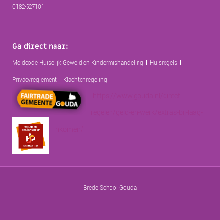
0182-527101
Ga direct naar:
Meldcode Huiselijk Geweld en Kindermishandeling
Huisregels
Privacyreglement
Klachtenregeling
https://www.gouda.nl/direct-
regelen/geld-en-werk/extras-bij-laag-
inkomen/
Brede School Gouda