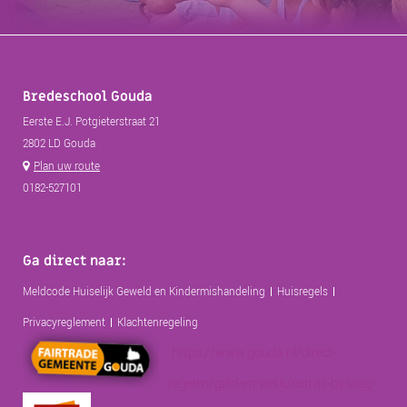
Bredeschool Gouda
Eerste E.J. Potgieterstraat 21
2802 LD Gouda
Plan uw route
0182-527101
Ga direct naar:
Meldcode Huiselijk Geweld en Kindermishandeling
Huisregels
Privacyreglement
Klachtenregeling
https://www.gouda.nl/direct-
regelen/geld-en-werk/extras-bij-laag-