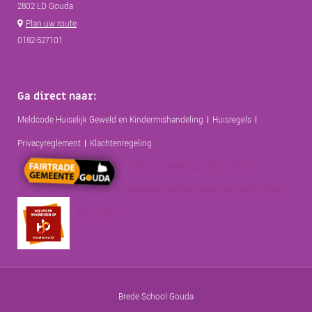
2802 LD Gouda
Plan uw route
0182-527101
Ga direct naar:
Meldcode Huiselijk Geweld en Kindermishandeling
Huisregels
Privacyreglement
Klachtenregeling
https://www.gouda.nl/direct-
regelen/geld-en-werk/extras-bij-laag-
inkomen/
Brede School Gouda