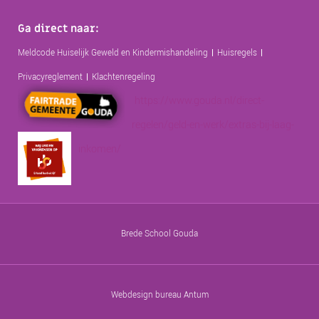
Ga direct naar:
Meldcode Huiselijk Geweld en Kindermishandeling
Huisregels
Privacyreglement
Klachtenregeling
https://www.gouda.nl/direct-
regelen/geld-en-werk/extras-bij-laag-
inkomen/
Brede School Gouda
Webdesign bureau Antum