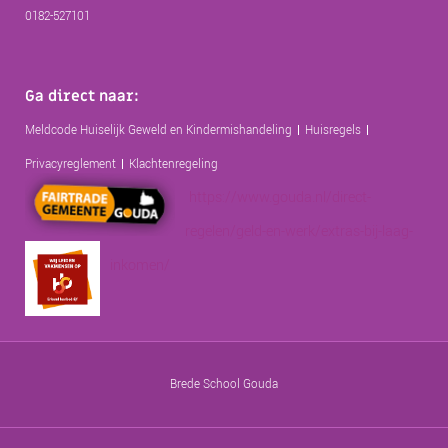
0182-527101
Ga direct naar:
Meldcode Huiselijk Geweld en Kindermishandeling
Huisregels
Privacyreglement
Klachtenregeling
https://www.gouda.nl/direct-
regelen/geld-en-werk/extras-bij-laag-
inkomen/
Brede School Gouda