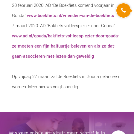
20 februari 2020: AD ‘De Boekfiets komend voorjaar in
Gouda’
www.boekfiets.nl/vrienden-van-de-boekfiets
7 maart 2020: AD ‘Bakfiets vol leesplezier door Gouda’
www.ad.nl/gouda/bakfiets-vol-leesplezier-door-gouda-
ze-moeten-een-fijn-halfuurtje-beleven-en-als-ze-dat-
gaan-associeren-met-lezen-dan-geweldig
Op vrijdag 27 maart zal de Boekfiets in Gouda gelanceerd
worden. Meer nieuws volgt spoedig.
Mis geen enkele activiteit meer, schrijf je in