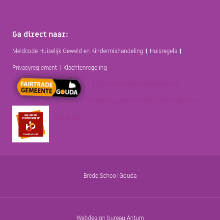
Ga direct naar:
Meldcode Huiselijk Geweld en Kindermishandeling
Huisregels
Privacyreglement
Klachtenregeling
https://www.gouda.nl/direct-
regelen/geld-en-werk/extras-bij-laag-
inkomen/
Brede School Gouda
Webdesign bureau Antum