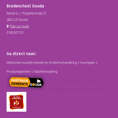
Bredeschool Gouda
Eerste E.J. Potgieterstraat 21
2802 LD Gouda
Plan uw route
0182-527101
Ga direct naar:
Meldcode Huiselijk Geweld en Kindermishandeling
Huisregels
Privacyreglement
Klachtenregeling
https://www.gouda.nl/direct-
regelen/geld-en-werk/extras-bij-laag-
inkomen/