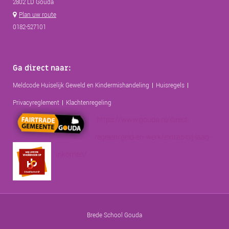
2802 LD Gouda
Plan uw route
0182-527101
Ga direct naar:
Meldcode Huiselijk Geweld en Kindermishandeling
Huisregels
Privacyreglement
Klachtenregeling
https://www.gouda.nl/direct-
regelen/geld-en-werk/extras-bij-laag-
inkomen/
Brede School Gouda