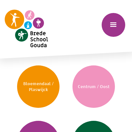
Bloemendaal /
Centrum / Oost
Plaswijck