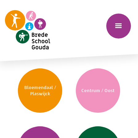
Bloemendaal /
Centrum / Oost
Plaswijck