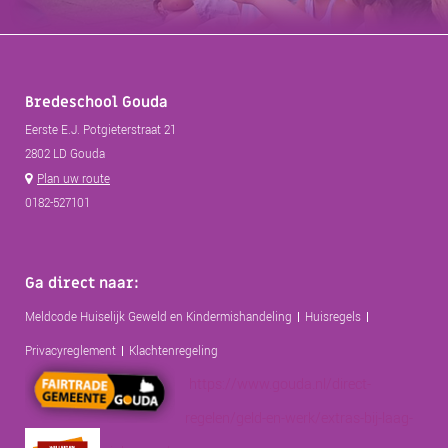
Bredeschool Gouda
Eerste E.J. Potgieterstraat 21
2802 LD Gouda
Plan uw route
0182-527101
Ga direct naar:
Meldcode Huiselijk Geweld en Kindermishandeling
Huisregels
Privacyreglement
Klachtenregeling
https://www.gouda.nl/direct-
regelen/geld-en-werk/extras-bij-laag-