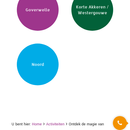
Korte Akkeren /
Goverwelle
Westergouwe
Noord
U bent hier:
Home
Activiteiten
Ontdek de magie van