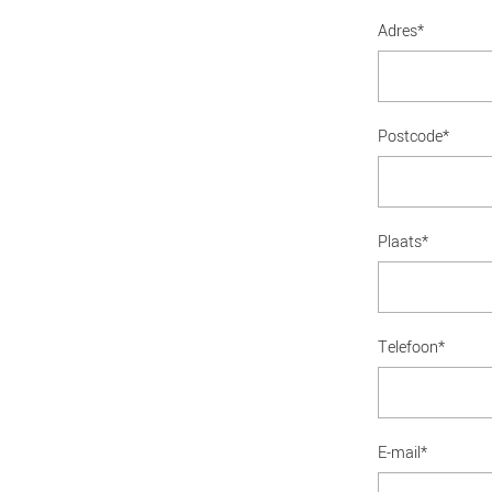
Adres*
Postcode*
Plaats*
Telefoon*
E-mail*