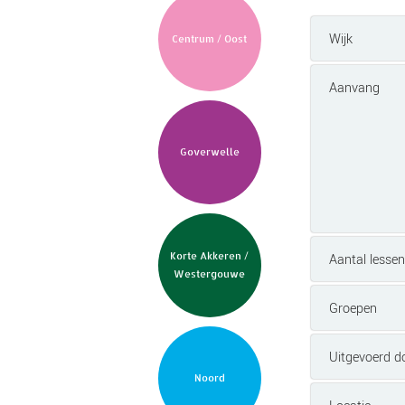
Wijk
Centrum / Oost
Aanvang
Goverwelle
Korte Akkeren /
Aantal lessen
Westergouwe
Groepen
Uitgevoerd d
Noord