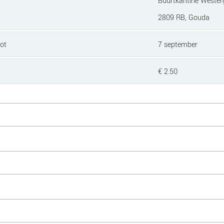
Buurtkantine Westerg
2809 RB, Gouda
ot
7 september
€ 2.50