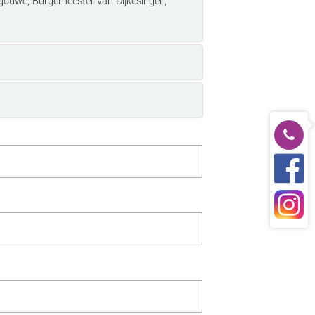
ouwe, Burgemeester van Dijkesingel ,
0182-
527101