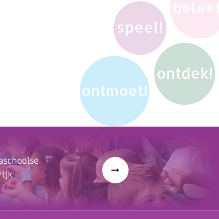
aschoolse
ijk