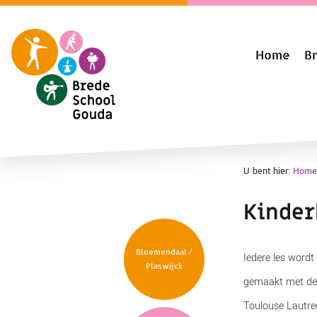
Home
B
U bent hier:
Home
Kinder
Bloemendaal /
Iedere les wordt
Plaswijck
gemaakt met de t
Toulouse Lautre