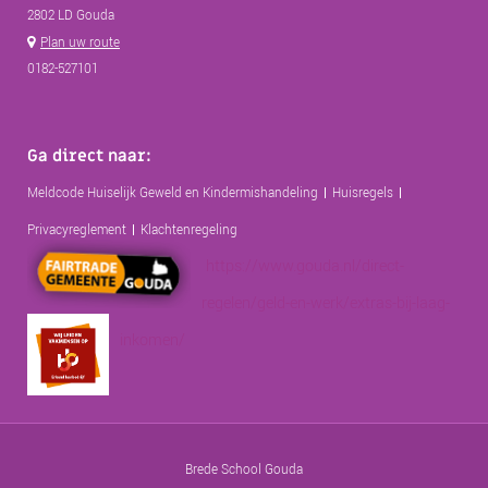
2802 LD Gouda
Plan uw route
0182-527101
Ga direct naar:
Meldcode Huiselijk Geweld en Kindermishandeling
Huisregels
Privacyreglement
Klachtenregeling
https://www.gouda.nl/direct-
regelen/geld-en-werk/extras-bij-laag-
inkomen/
Brede School Gouda