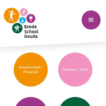
Bloemendaal /
Centrum / Oost
Plaswijck