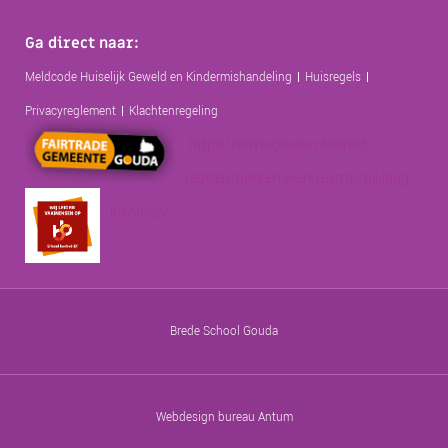
Ga direct naar:
Meldcode Huiselijk Geweld en Kindermishandeling
Huisregels
Privacyreglement
Klachtenregeling
https://www.gouda.nl/direct-
regelen/geld-en-werk/extras-bij-laag-
inkomen/
Brede School Gouda
Webdesign bureau Antum