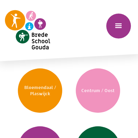
Bloemendaal /
Centrum / Oost
Plaswijck