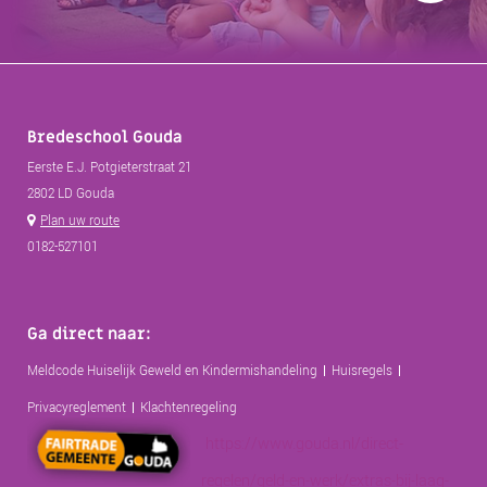
Bredeschool Gouda
Eerste E.J. Potgieterstraat 21
2802 LD Gouda
Plan uw route
0182-527101
Ga direct naar:
Meldcode Huiselijk Geweld en Kindermishandeling
Huisregels
Privacyreglement
Klachtenregeling
https://www.gouda.nl/direct-
regelen/geld-en-werk/extras-bij-laag-