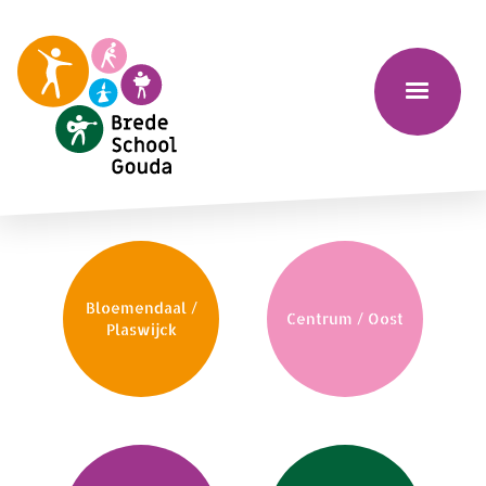
Bloemendaal /
Centrum / Oost
Plaswijck