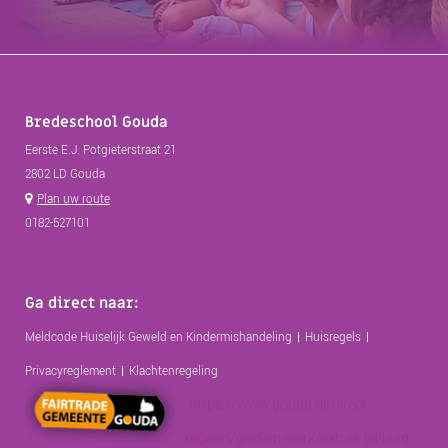
Bredeschool Gouda
Eerste E.J. Potgieterstraat 21
2802 LD Gouda
Plan uw route
0182-527101
Ga direct naar:
Meldcode Huiselijk Geweld en Kindermishandeling
Huisregels
Privacyreglement
Klachtenregeling
https://www.gouda.nl/direct-
regelen/geld-en-werk/extras-bij-laag-