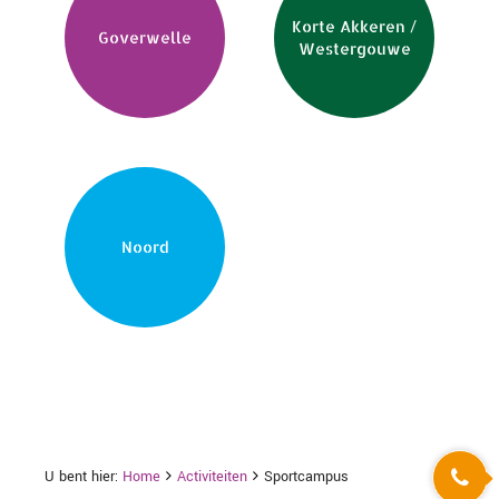
Korte Akkeren /
Goverwelle
Westergouwe
Noord
U bent hier:
Home
Activiteiten
Sportcampus