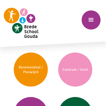
Bloemendaal /
Centrum / Oost
Plaswijck